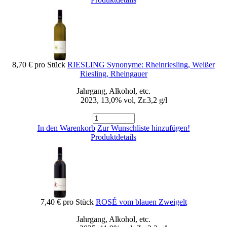
8,70 €
pro Stück
RIESLING Synonyme: Rheinriesling, Weißer
Riesling, Rheingauer
Jahrgang, Alkohol, etc.
2023, 13,0% vol, Zr.3,2 g/l
In den Warenkorb
Zur Wunschliste hinzufügen!
Produktdetails
7,40 €
pro Stück
ROSÉ vom blauen Zweigelt
Jahrgang, Alkohol, etc.